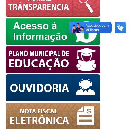
OK
European Commission |
Cookies Policy
powered by
WPCookiePro