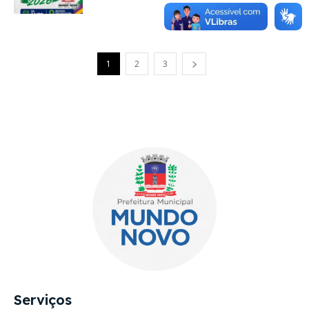
European Commission |
Cookies Policy
1
2
3
powered by
WPCookiePro
Serviços