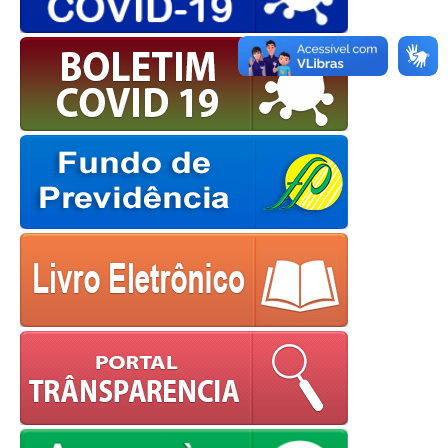
European Commission |
Cookies Policy
powered by
WPCookiePro