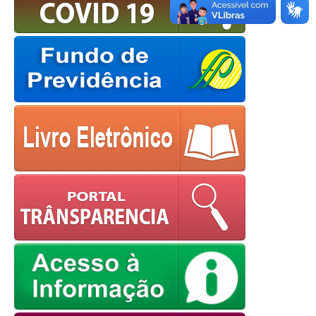
European Commission |
Cookies Policy
powered by
WPCookiePro