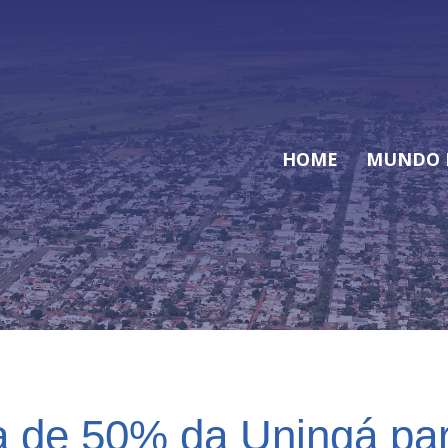
HOME
MUNDO 
a de 50% da Uningá par