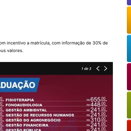
powered by
WPCookiePro
m incentivo a matrícula, com informação de 30% de
eus valores.
1
de 3