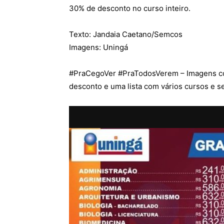
30% de desconto no curso inteiro.
Texto: Jandaia Caetano/Semcos
Imagens: Uningá
#
PraCegoVer
#
PraTodosVerem
– Imagens co
desconto e uma lista com vários cursos e s