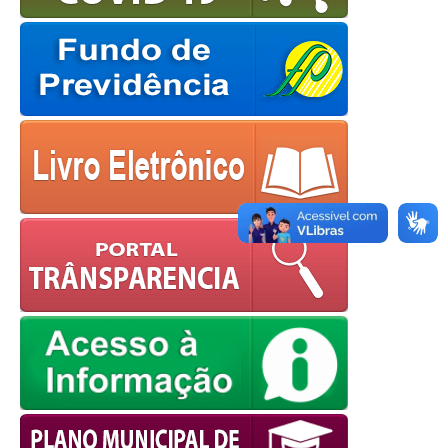
OK
European Commission |
Cookies Policy
powered by
WPCookiePro