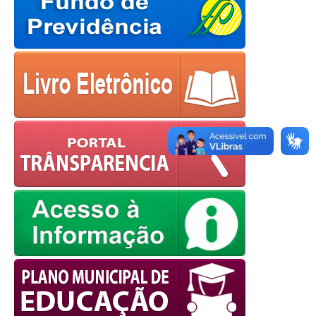
OK
European Commission |
Cookies Policy
powered by
WPCookiePro