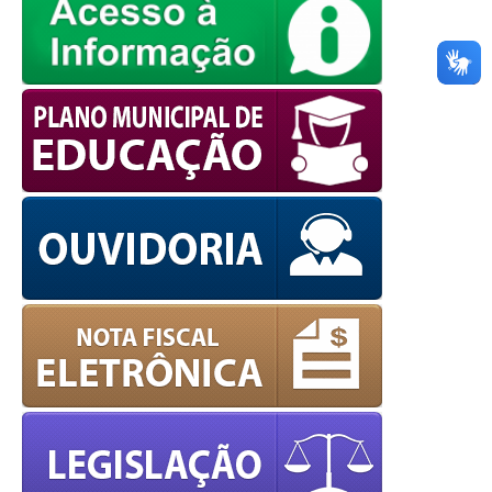
European Commission |
Cookies Policy
powered by
WPCookiePro