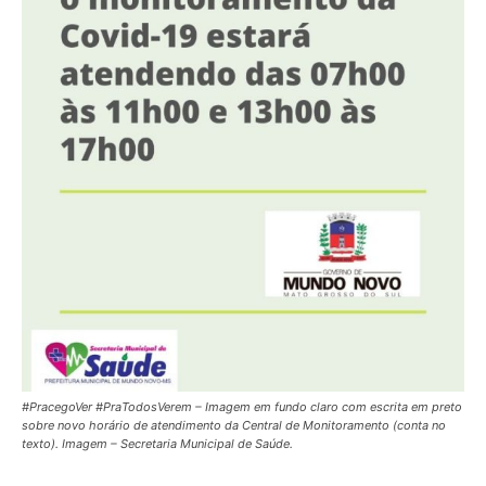
powered by
WPCookiePro
#PracegoVer #PraTodosVerem – Imagem em fundo claro com escrita em preto
sobre novo horário de atendimento da Central de Monitoramento (conta no
texto). Imagem – Secretaria Municipal de Saúde.