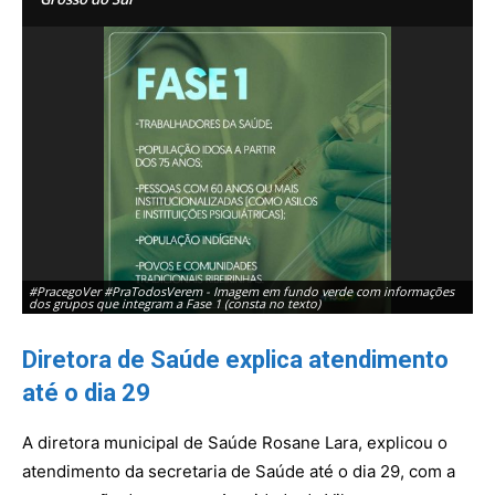
#PracegoVer #PraTodosVerem - Imagem em fundo verde com informações
#P
dos grupos que integram a Fase 1 (consta no texto)
do
Diretora de Saúde explica atendimento
até o dia 29
A diretora municipal de Saúde Rosane Lara, explicou o
atendimento da secretaria de Saúde até o dia 29, com a