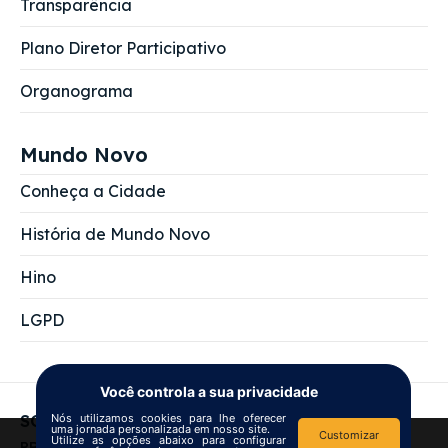
Transparência
Plano Diretor Participativo
Organograma
Mundo Novo
Conheça a Cidade
História de Mundo Novo
Hino
LGPD
Você controla a sua privacidade
Nós utilizamos cookies para lhe oferecer
SOBRE NÓS
uma jornada personalizada em nosso site.
Customizar
Utilize as opções abaixo para configurar
We use
cookies
to improve your
PREFEITURA MUNICIPAL DE MUNDO NOVO