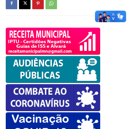
European Commission |
Cookies Policy
powered by
WPCookiePro