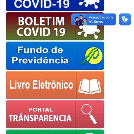
European Commission |
Cookies Policy
powered by
WPCookiePro