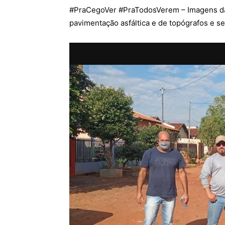
#
PraCegoVer
#
PraTodosVerem
– Imagens d
pavimentação asfáltica e de topógrafos e sec