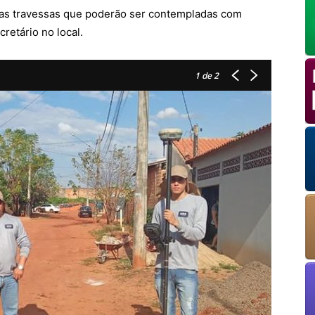
as travessas que poderão ser contempladas com
retário no local.
OK
1
de 2
European Commission | Cookies Policy
powered by
WPCookiePro