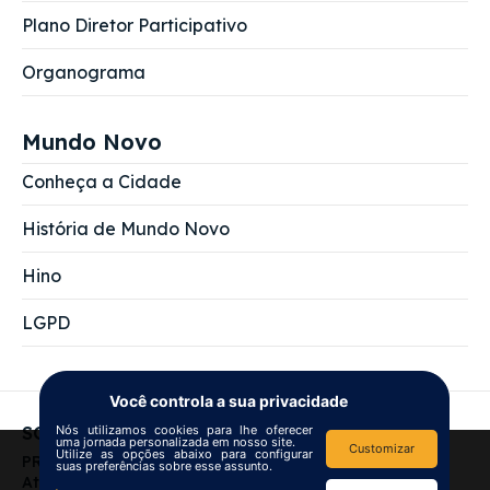
Plano Diretor Participativo
Organograma
Mundo Novo
Conheça a Cidade
História de Mundo Novo
Hino
LGPD
Você controla a sua privacidade
Nós utilizamos cookies para lhe oferecer
SOBRE NÓS
uma jornada personalizada em nosso site.
Customizar
Utilize as opções abaixo para configurar
We use
cookies
to improve your
PREFEITURA MUNICIPAL DE MUNDO NOVO
suas preferências sobre esse assunto.
navigation experience and
Atendimento das 7:00 às 13:00