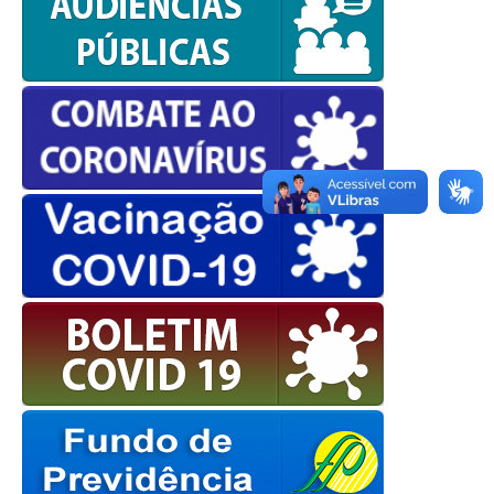
OK
European Commission |
Cookies Policy
powered by
WPCookiePro