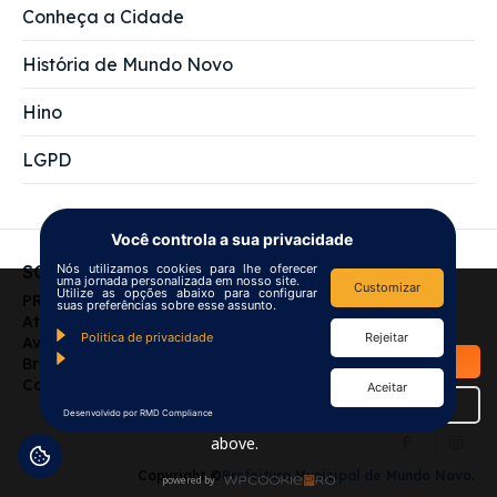
Conheça a Cidade
História de Mundo Novo
Hino
LGPD
Você controla a sua privacidade
Nós utilizamos cookies para lhe oferecer
SOBRE NÓS
uma jornada personalizada em nosso site.
Customizar
Utilize as opções abaixo para configurar
We use
cookies
to improve your
PREFEITURA MUNICIPAL DE MUNDO NOVO
suas preferências sobre esse assunto.
navigation experience and
Atendimento das 7:00 às 13:00
Politica de privacidade
Rejeitar
Av Campo Grande, 200 - Centro Mundo Novo - MS -
provide additional functionality.
OK
Brasil
By closing this banner or
Contato: gabinete@mundonovo.ms.gov.br
Aceitar
continuing to browse otherwise,
Details
Desenvolvido por RMD Compliance
you consent to the statement
above.
Copyright ©
Prefeitura Municipal de Mundo Novo
.
powered by
WPCookiePro