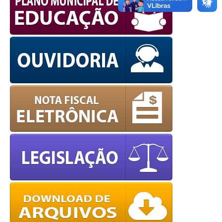
European Commission |
Cookies Policy
powered by
WPCookiePro