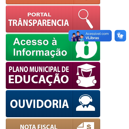
OK
European Commission |
Cookies Policy
powered by
WPCookiePro