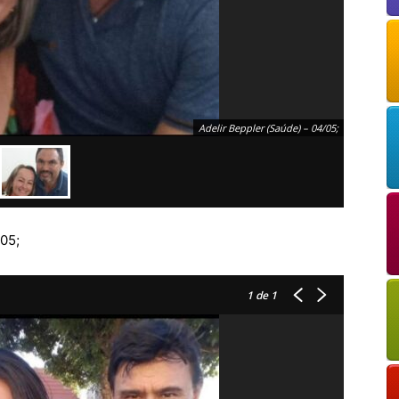
Adelir Beppler (Saúde) – 04/05;
05;
1
de 1
OK