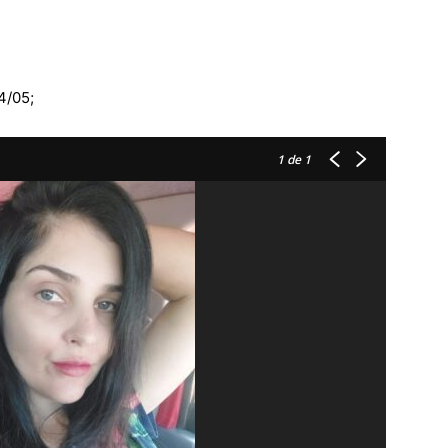
4/05;
1
de 1