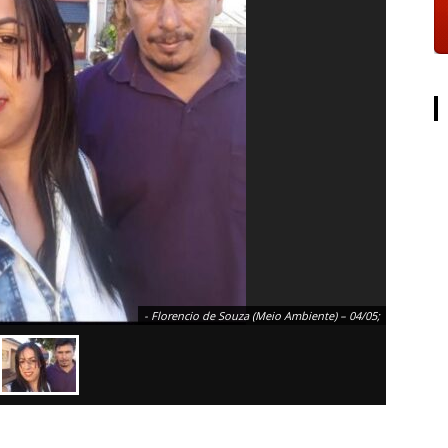
European Commission | Cookies Policy
powered by
WPCookiePro
- Florencio de Souza (Meio Ambiente) – 04/05;