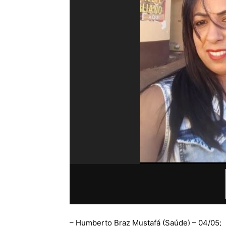
– Humberto Braz Mustafá (Saúde) – 04/05;