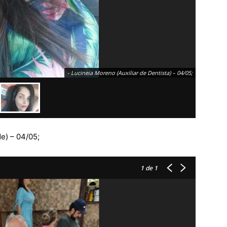
- Lucineia Moreno (Auxiliar de Dentista) – 04/05;
e) – 04/05;
1
de 1