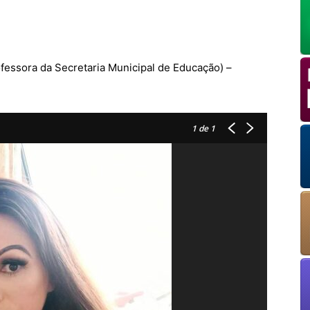
OK
fessora da Secretaria Municipal de Educação) –
European Commission | Cookies Policy
1
de 1
powered by
WPCookiePro