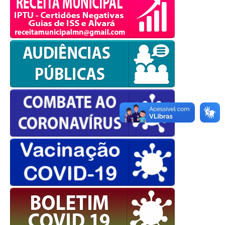
OK
European Commission |
Cookies Policy
powered by
WPCookiePro