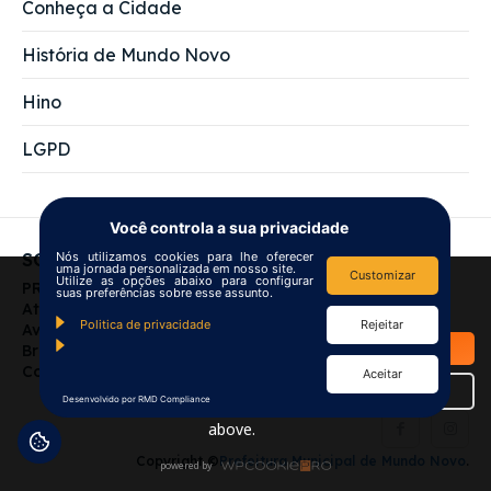
Conheça a Cidade
História de Mundo Novo
Hino
LGPD
Você controla a sua privacidade
Nós utilizamos cookies para lhe oferecer
SOBRE NÓS
uma jornada personalizada em nosso site.
Customizar
Utilize as opções abaixo para configurar
We use
cookies
to improve your
PREFEITURA MUNICIPAL DE MUNDO NOVO
suas preferências sobre esse assunto.
navigation experience and
Atendimento das 7:00 às 13:00
Politica de privacidade
Rejeitar
Av Campo Grande, 200 - Centro Mundo Novo - MS -
provide additional functionality.
OK
Brasil
By closing this banner or
Contato: gabinete@mundonovo.ms.gov.br
Aceitar
continuing to browse otherwise,
Details
Desenvolvido por RMD Compliance
you consent to the statement
above.
Copyright ©
Prefeitura Municipal de Mundo Novo
.
powered by
WPCookiePro