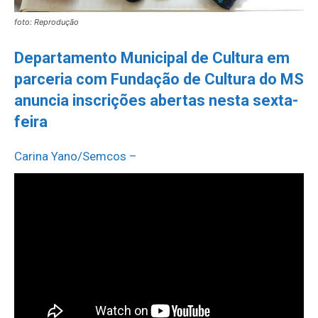
foto: Reprodução
Departamento Municipal de Cultura em
parceria com Fundação de Cultura do MS
anuncia inscrições abertas nesta sexta-
feira
Carina Yano/Semcos –