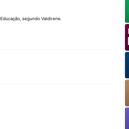
 Educação, segundo Valdirene.
OK
European Commission | Cookies Policy
powered by
WPCookiePro