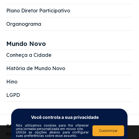
Plano Diretor Participativo
Organograma
Mundo Novo
Conheça a Cidade
História de Mundo Novo
Hino
LGPD
Você controla a sua privacidade
Nós utilizamos cookies para lhe oferecer
SOBRE NÓS
uma jornada personalizada em nosso site.
Customizar
Utilize as opções abaixo para configurar
We use
cookies
to improve your
PREFEITURA MUNICIPAL DE MUNDO NOVO
suas preferências sobre esse assunto.