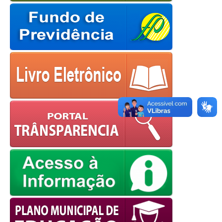
OK
European Commission |
Cookies Policy
powered by
WPCookiePro