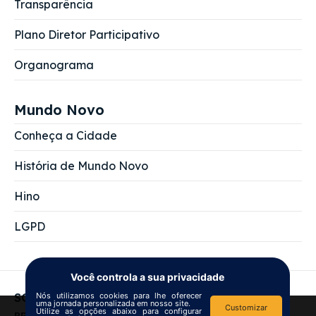
Transparência
Plano Diretor Participativo
Organograma
Mundo Novo
Conheça a Cidade
História de Mundo Novo
Hino
LGPD
Você controla a sua privacidade
SOBRE NÓS
Nós utilizamos cookies para lhe oferecer
uma jornada personalizada em nosso site.
Customizar
Utilize as opções abaixo para configurar
We use
cookies
to improve your
PREFEITURA MUNICIPAL DE MUNDO NOVO