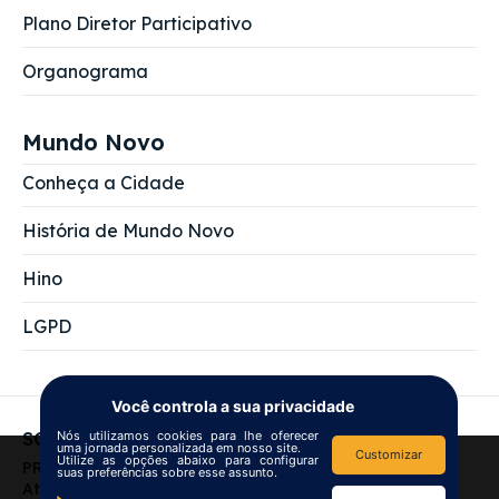
Plano Diretor Participativo
Organograma
Mundo Novo
Conheça a Cidade
História de Mundo Novo
Hino
LGPD
Você controla a sua privacidade
Nós utilizamos cookies para lhe oferecer
SOBRE NÓS
uma jornada personalizada em nosso site.
Customizar
Utilize as opções abaixo para configurar
We use
cookies
to improve your
PREFEITURA MUNICIPAL DE MUNDO NOVO
suas preferências sobre esse assunto.
navigation experience and
Atendimento das 7:00 às 13:00