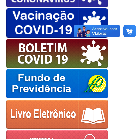
OK
European Commission |
Cookies Policy
powered by
WPCookiePro