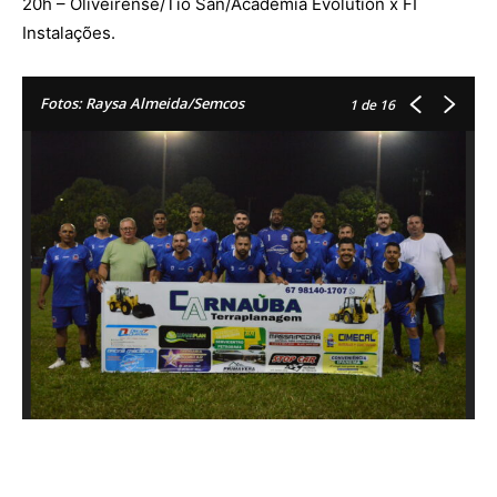
20h – Oliveirense/Tio San/Academia Evolution x FI
Instalações.
Fotos: Raysa Almeida/Semcos
1
de 16