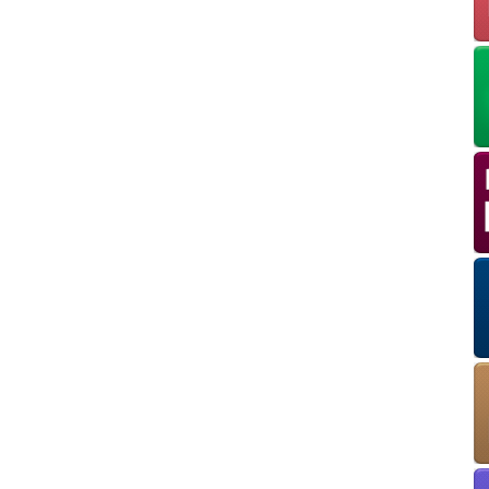
OK
European Commission | Cookies Policy
powered by
WPCookiePro