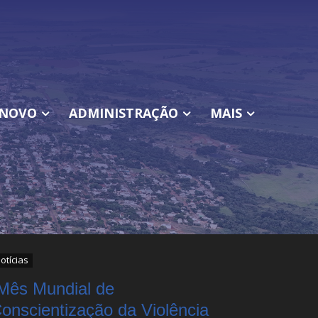
NOVO
ADMINISTRAÇÃO
MAIS
otícias
Mês Mundial de
onscientização da Violência