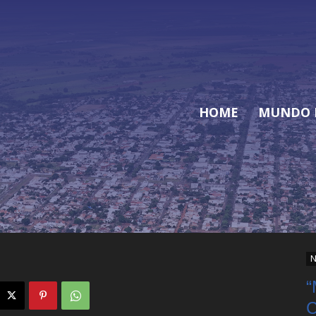
HOME
MUNDO 
N
“
C