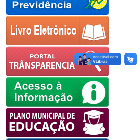
OK
European Commission |
Cookies Policy
powered by
WPCookiePro