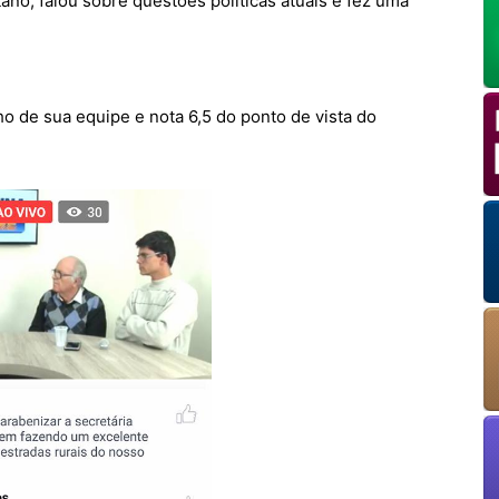
tano
, falou sobre questões políticas atuais e fez uma
OK
 de sua equipe e nota 6,5 do ponto de vista do
European Commission | Cookies Policy
powered by
WPCookiePro