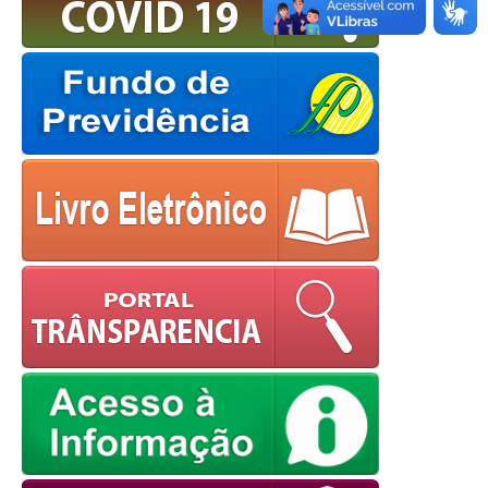
European Commission |
Cookies Policy
powered by
WPCookiePro