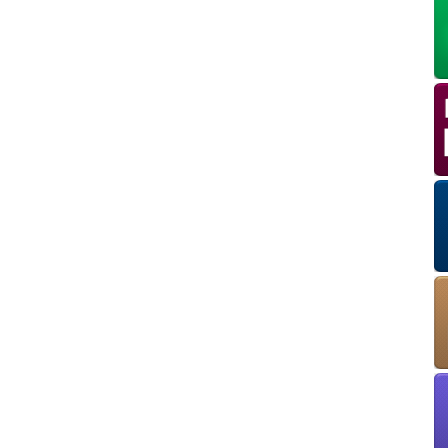
OK
European Commission | Cookies Policy
powered by
WPCookiePro