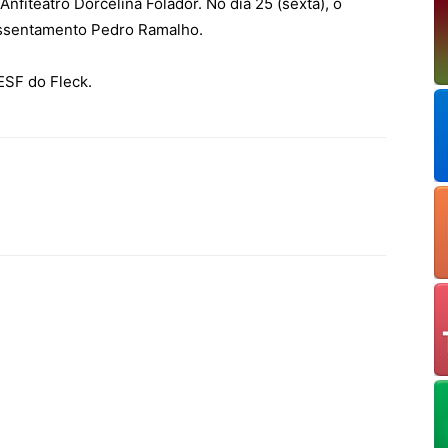
nfiteatro Dorcelina Folador. No dia 25 (sexta), o
Assentamento Pedro Ramalho.
SF do Fleck.