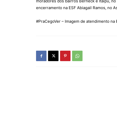
moradores dos bairros Berneck e Itaipu, no A
encerramento na ESF Abiagail Ramos, no 
#PraCegoVer – Imagem de atendimento na E