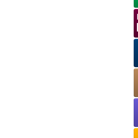
OK
European Commission | Cookies Policy
powered by
WPCookiePro