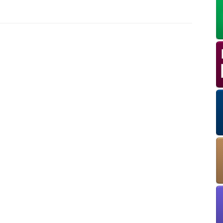
OK
European Commission | Cookies Policy
powered by
WPCookiePro