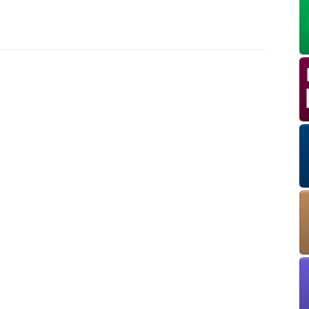
OK
European Commission | Cookies Policy
powered by
WPCookiePro