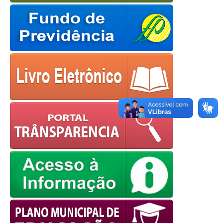
OK
European Commission |
Cookies Policy
powered by
WPCookiePro