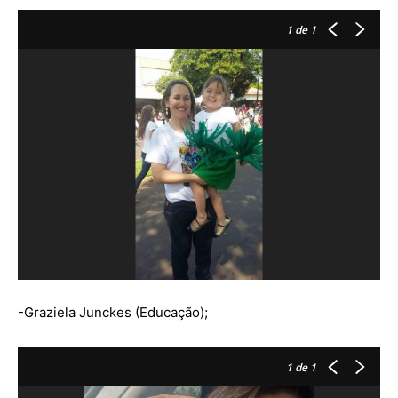
1
de 1
-Graziela Junckes (Educação);
1
de 1