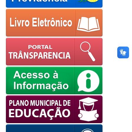
OK
European Commission |
Cookies Policy
powered by
WPCookiePro