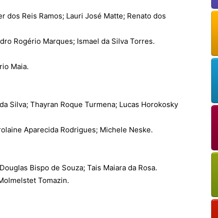
os Reis Ramos; Lauri José Matte; Renato dos
dro Rogério Marques; Ismael da Silva Torres.
powered by
WPCookiePro
io Maia.
a Silva; Thayran Roque Turmena; Lucas Horokosky
rolaine Aparecida Rodrigues; Michele Neske.
ouglas Bispo de Souza; Tais Maiara da Rosa.
olmelstet Tomazin.