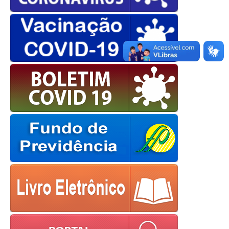
OK
European Commission |
Cookies Policy
powered by
WPCookiePro