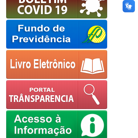
European Commission |
Cookies Policy
powered by
WPCookiePro