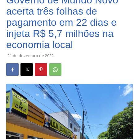
Governo de Mundo Novo
acerta três folhas de
pagamento em 22 dias e
injeta R$ 5,7 milhões na
economia local
21 de dezembro de 2022