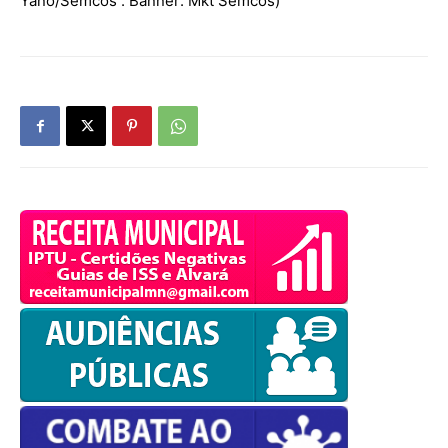
Yano/Semcos . Banner: Mkt Semcos)
powered by
WPCookiePro