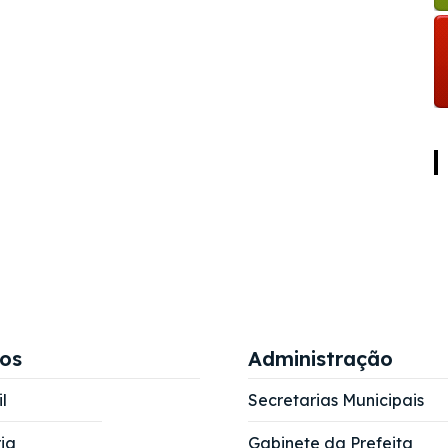
ços
Administração
l
Secretarias Municipais
ia
Gabinete da Prefeita