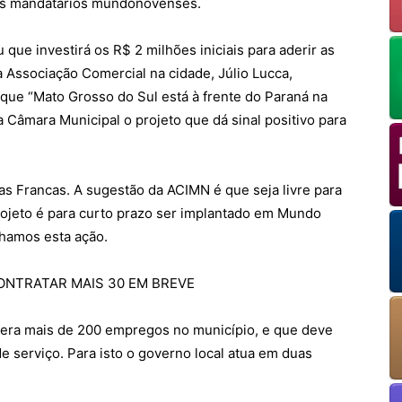
os mandatários mundonovenses.
 que investirá os R$ 2 milhões iniciais para aderir as
a Associação Comercial na cidade, Júlio Lucca,
que “Mato Grosso do Sul está à frente do Paraná na
OK
 Câmara Municipal o projeto que dá sinal positivo para
European Commission | Cookies Policy
jas Francas. A sugestão da ACIMN é que seja livre para
projeto é para curto prazo ser implantado em Mundo
nhamos esta ação.
ONTRATAR MAIS 30 EM BREVE
gera mais de 200 empregos no município, e que deve
powered by
WPCookiePro
e serviço. Para isto o governo local atua em duas