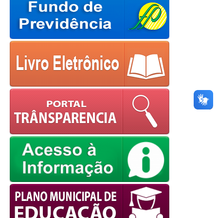
OK
European Commission |
Cookies Policy
powered by
WPCookiePro