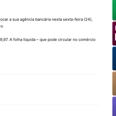
ocar a sua agência bancária nesta sexta-feira (24),
OK
ro.
,97. A folha líquida – que pode circular no comércio
European Commission | Cookies Policy
powered by
WPCookiePro