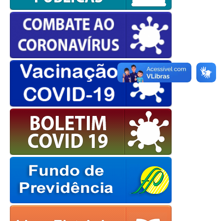
OK
European Commission |
Cookies Policy
powered by
WPCookiePro