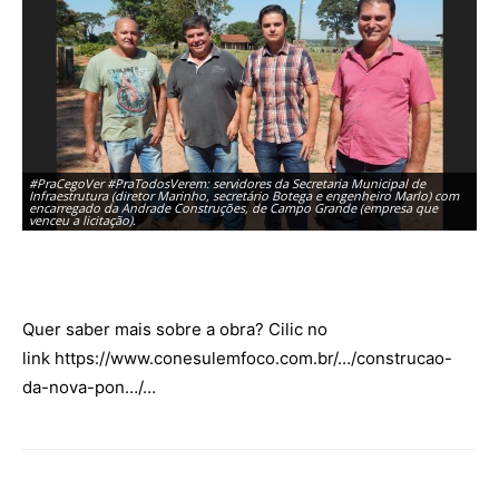
#PraCegoVer #PraTodosVerem: servidores da Secretaria Municipal de
Infraestrutura (diretor Marinho, secretário Botega e engenheiro Marlo) com
encarregado da Andrade Construções, de Campo Grande (empresa que
venceu a licitação).
Quer saber mais sobre a obra? Cilic no
link
https://www.conesulemfoco.com.br/…/construcao-
da-nova-pon…/…