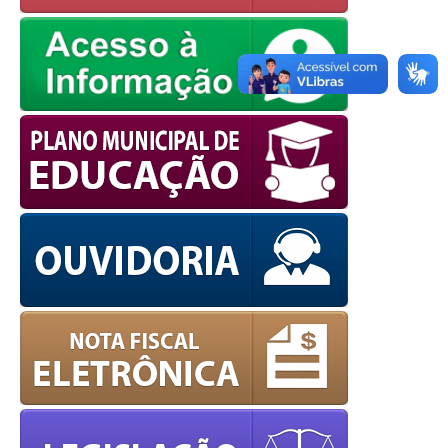
European Commission |
Cookies Policy
powered by
WPCookiePro