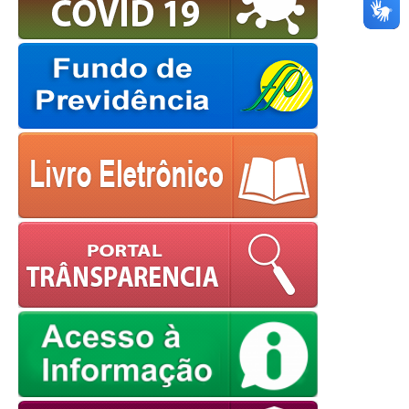
European Commission |
Cookies Policy
powered by
WPCookiePro