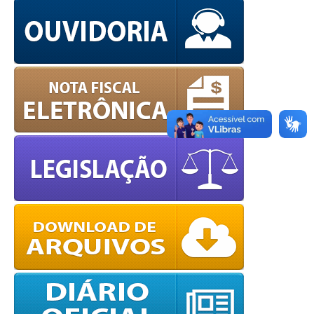
OK
European Commission |
Cookies Policy
powered by
WPCookiePro