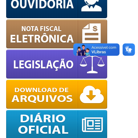
OK
European Commission |
Cookies Policy
powered by
WPCookiePro